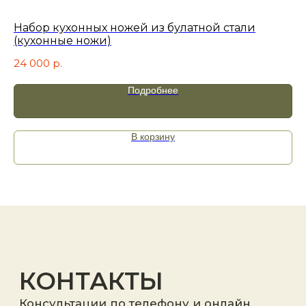
+7
Набор кухонных ножей из булатной стали
Н
(кухонные ножи)
це
Х1
24 000
р.
18
Подробнее
Я принимаю
политику
конфиденциальности
.
В корзину
Отправить