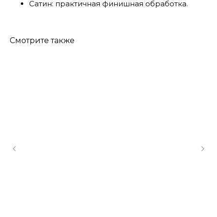
Сатин: практичная финишная обработка.
Смотрите также
КОНТАКТЫ
Консультации по телефону и онлайн.
Будем рады продемонстрировать вам
нашу продукцию. Позвоните нам или
оставьте запрос на звонок менеджера
для консультации
Адрес:
"НОЖИ ПАВЛОВО", 606104,
ул. Восточная, 3Б (самовывоз), г. Павлово,
Нижегородская обл., Россия
ООО "ПТФ" ИНН 6686090373
Часы работы:
ПН-ПТ с 09.00 до 17.00