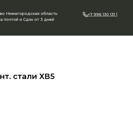
ово Нижегородская область
+7 996 130 131 1
а почтой и Сдэк от 3 дней
нт. стали ХВ5