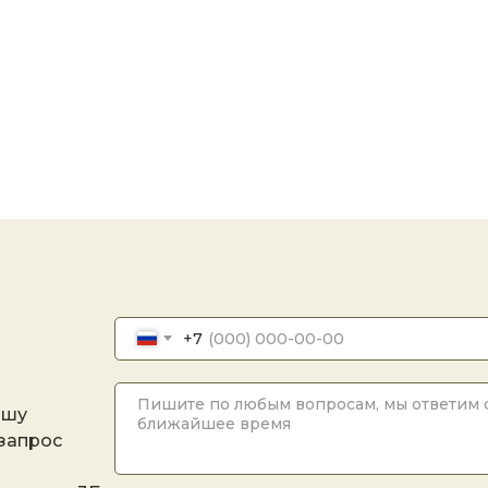
+7
ашу
 запрос