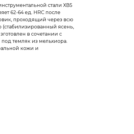
 инструментальной стали ХВ5
ляет 62-64 ед. HRC после
товик, проходящий через всю
о (стабилизированный ясень,
изготовлен в сочетании с
 под темляк из мельхиора.
ральной кожи и