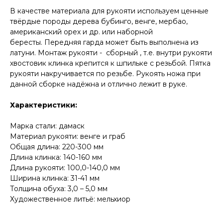
В качестве материала для рукояти используем ценные
твёрдые породы дерева бубинго, венге, мербао,
американский орех и др. или наборной
бересты. Передняя гарда может быть выполнена из
латуни. Монтаж рукояти - сборный , т.е. внутри рукояти
хвостовик клинка крепится к шпильке с резьбой. Пятка
рукояти накручивается по резьбе. Рукоять ножа при
данной сборке надёжна и отлично лежит в руке.
КОНТАКТЫ
Характеристики:
Консультации по телефону и онлайн.
Марка стали: дамаск
Будем рады продемонстрировать вам
нашу продукцию. Позвоните нам или
Материал рукояти: венге и граб
оставьте запрос на звонок менеджера
Общая длина: 220-300 мм
для консультации
Длина клинка: 140-160 мм
Адрес:
"НОЖИ ПАВЛОВО", 606104,
ул. Восточная, 3Б (самовывоз), г. Павлово,
Длина рукояти: 100,0-140,0 мм
Нижегородская обл., Россия
Ширина клинка: 31-41 мм
ООО "ПТФ" ИНН 6686090373
Толщина обуха: 3,0 – 5,0 мм
Часы работы:
ПН-ПТ с 09.00 до 17.00
Художественное литьё: мельхиор
Телефон:
+7 (996) 130−131−1
E-mail: info-torg@bk.ru
+7