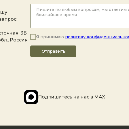
ашу
 запрос
точная, 3Б
Я принимаю
политику конфиденциально
бл., Россия
Отправить
Подпишитесь на наc в MAX