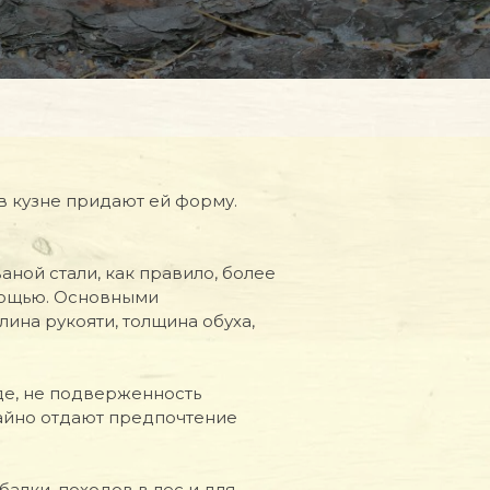
 в кузне придают ей форму.
ной стали, как правило, более
омощью. Основными
ина рукояти, толщина обуха,
де, не подверженность
айно отдают предпочтение
алки, походов в лес и для