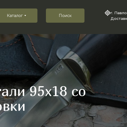
г. Павл
Каталог
Поиск
Доставк
али 95х18 со
овки