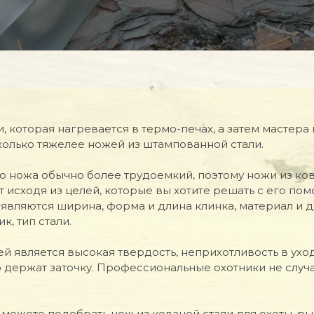
, которая нагревается в термо-печах, а затем мастера
колько тяжелее ножей из штампованной стали.
 ножа обычно более трудоемкий, поэтому ножи из кова
 исходя из целей, которые вы хотите решать с его п
вляются ширина, форма и длина клинка, материал и дл
к, тип стали.
 является высокая твердость, неприхотливость в ухо
 держат заточку. Профессиональные охотники не случ
можете подобрать нож из кованой стали для охоты, рыб