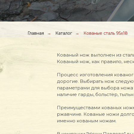
Главная
→
Каталог
→
Кованые сталь 95х18
Кованый нож выполнен из стали
Кованый нож, как правило, нес
Процесс изготовления кованого
дорогие. Выбирать нож следуют
параметрами для выбора ножа я
наличие гарды, больстер, тыльни
Преимуществами кованых ножей
ржавчине. Кованые ножи долго
именно кованым ножам.
В компании "Ножи Павлово" вы 