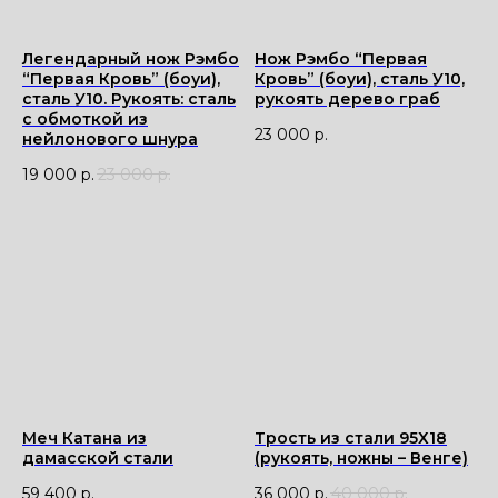
Легендарный нож Рэмбо
Нож Рэмбо “Первая
“Первая Кровь” (боуи),
Кровь” (боуи), сталь У10,
сталь У10. Рукоять: сталь
рукоять дерево граб
с обмоткой из
23 000
р.
нейлонового шнура
19 000
р.
23 000
р.
Меч Катана из
Трость из стали 95Х18
дамасской стали
(рукоять, ножны – Венге)
59 400
р.
36 000
р.
40 000
р.