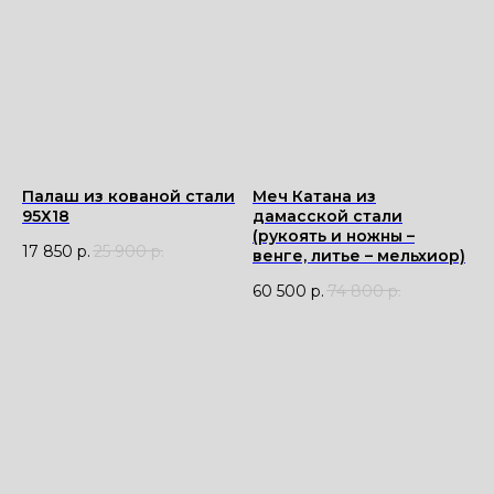
Палаш из кованой стали
Меч Катана из
95Х18
дамасской стали
(рукоять и ножны –
17 850
р.
25 900
р.
венге, литье – мельхиор)
60 500
р.
74 800
р.