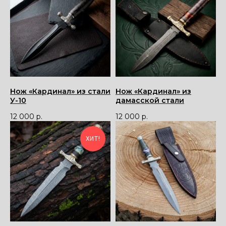
для консультации
Адрес:
"НОЖИ ПАВЛОВО", 606104,
ул. Восточная, 3Б (самовывоз), г. Павлово,
Нижегородская обл., Россия
ООО "ПТФ" ИНН 6686090373
Часы работы:
ПН-ПТ с 09.00 до 17.00
Телефон:
+7 (996) 130−131−1
E-mail: info-torg@bk.ru
+7
Нож «Кардинал» из стали
Нож «Кардинал» из
У-10
дамасской стали
12 000
р.
12 000
р.
ХИТ!
Я принимаю
политику
конфиденциальности
.
Отправить