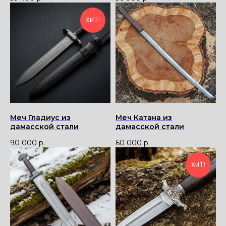
ХИТ!
Меч Гладиус из
Меч Катана из
дамасскoй стали
дамасской стали
90 000
р.
60 000
р.
ХИТ!