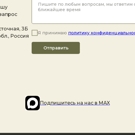
ашу
 запрос
точная, 3Б
Я принимаю
политику конфиденциально
бл., Россия
Отправить
Подпишитесь на наc в MAX