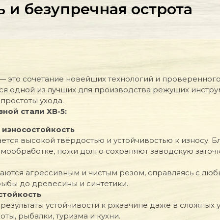
ь и безупречная острота
— это сочетание новейших технологий и проверенного
тся одной из лучших для производства режущих инстр
 простоты ухода.
ной стали ХВ-5:
 износостойкость
чается высокой твёрдостью и устойчивостью к износу. 
рмообработке, ножи долго сохраняют заводскую заточку
ичаются агрессивным и чистым резом, справляясь с лю
рыбы до древесины и синтетики.
стойкость
результаты устойчивости к ржавчине даже в сложных у
ты, рыбалки, туризма и кухни.