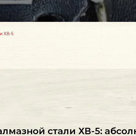
и ХВ-5
алмазной стали ХВ-5: абсо