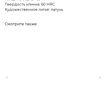
Твердость клинка: 60 HRC
Художественное литьё: латунь
Смотрите также
КОНТАКТЫ
Консультации по телефону и онлайн.
Будем рады продемонстрировать вам
нашу продукцию. Позвоните нам или
оставьте запрос на звонок менеджера
для консультации
Адрес:
"НОЖИ ПАВЛОВО", 606104,
ул. Восточная, 3Б (самовывоз), г. Павлово,
Нижегородская обл., Россия
ООО "ПТФ" ИНН 6686090373