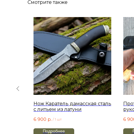
Смотрите также
ХИТ!
 стали
Нож Каратель дамасская сталь
Про
итье
с литьем из латуни
рук
бер
6 900
р.
6 90
/
1 шт
мель
Подробнее