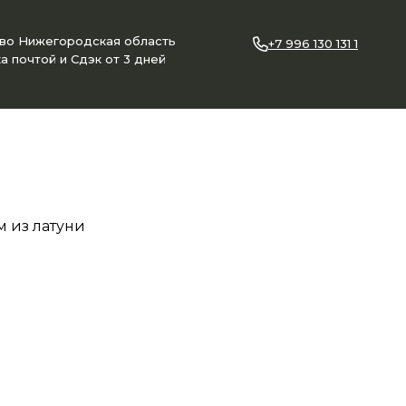
ово Нижегородская область
+7 996 130 131 1
а почтой и Сдэк от 3 дней
м из латуни