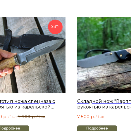
ХИТ!
тотип ножа спецназа с
Складной нож "Варяг-
оятью из карельской
рукоятью из карельс
езы с литьем из
березы
0
р.
7 900
р.
7 500
р.
/
1 шт
/
1 шт
/
1 шт
хиора. Длина 165 мм.
Подробнее
Подробнее