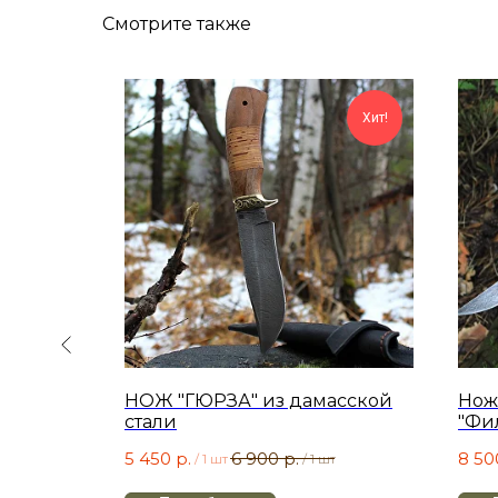
Смотрите также
ХИТ!
Хит!
ДЯГА из
НОЖ "ГЮРЗА" из дамасской
Нож
з ореха
стали
"Фи
5 450
р.
6 900
р.
8 50
т
/
1 шт
/
1 шт