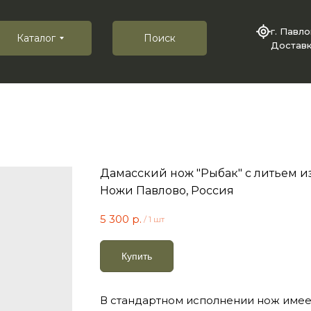
г. Павл
Каталог
Поиск
Доставк
Дамасский нож "Рыбак" с литьем и
Ножи Павлово, Россия
5 300
р.
/
1 шт
Купить
В стандартном исполнении нож име