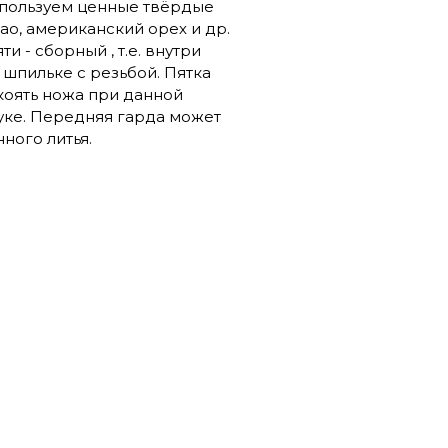
спользуем ценные твёрдые
ао, американский орех и др.
 - сборный , т.е. внутри
 шпильке с резьбой. Пятка
укоять ножа при данной
уке. Передняя гарда может
ного литья.