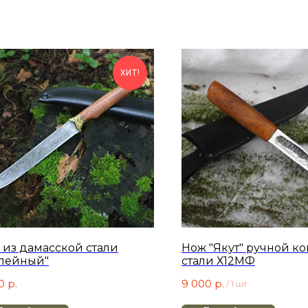
ХИТ!
 из дамасской стали
Нож "Якут" ручной ко
лейный"
стали Х12МФ
0
р.
9 000
р.
/
1 шт