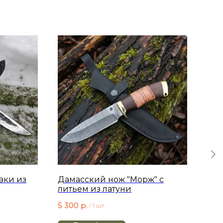
вки из
Дамасский нож "Морж" с
Нож
литьем из латуни
ста
бер
5 300
р.
6 9
/
1 шт