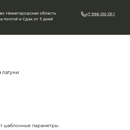
ово Нижегородская область
+7 996 130 131 1
а почтой и Сдэк от 3 дней
з латуни
ет шаблонные параметры .