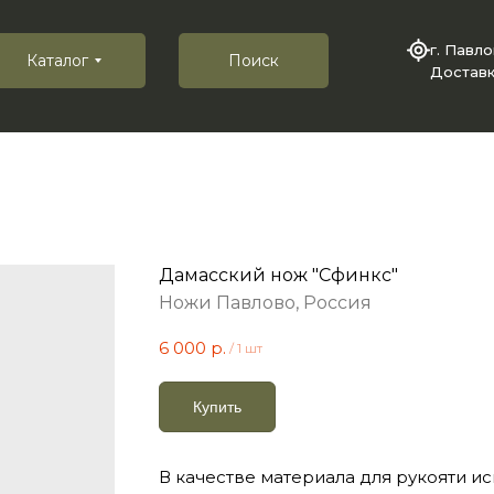
г. Павл
Каталог
Поиск
Доставк
Дамасский нож "Сфинкс"
Ножи Павлово, Россия
6 000
р.
/
1 шт
Купить
В качестве материала для рукояти и