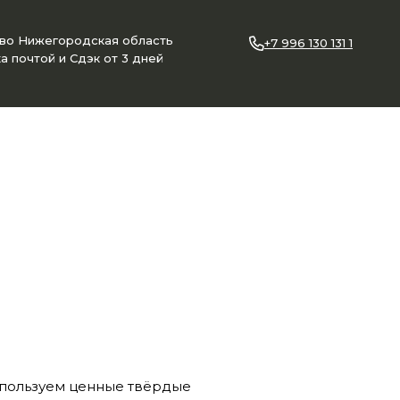
ово Нижегородская область
+7 996 130 131 1
а почтой и Сдэк от 3 дней
спользуем ценные твёрдые