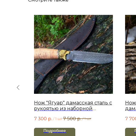
Хит!
 из
Нож "Ягуар" дамасская сталь с
Нож
рукоятью из наборной
дам
бересты
7 300
р.
7 500
р.
7 70
/
1 шт
/
1 шт
Подробнее