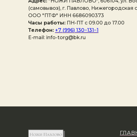
Адрес:
"НОЖИ ПАВЛОВО", 606104, ул. Вос
(самовывоз), г. Павлово, Нижегородская о
ООО "ПТФ" ИНН 6686090373
Часы работы:
ПН-ПТ с 09.00 до 17.00
Телефон:
+7 (996) 130−131−1
E-mail: info-torg@bk.ru
ГЛАВ