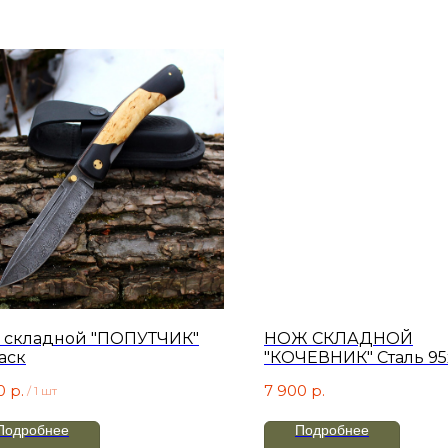
 складной "ПОПУТЧИК"
НОЖ СКЛАДНОЙ
аск
"КОЧЕВНИК" Сталь 95х
0
р.
7 900
р.
/
1 шт
Подробнее
Подробнее