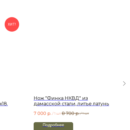
ХИТ!
Нож "Финка НКВД" из
Нож
18.
дамасской стали, литье латунь
из 
7 000
р.
8 700
р.
5 5
/
1 шт
/
1 шт
Подробнее