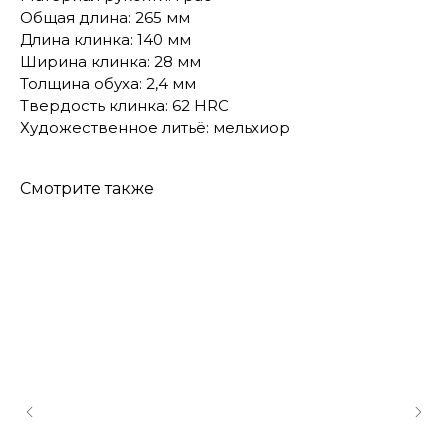
Общая длина: 265 мм
Длина клинка: 140 мм
Ширина клинка: 28 мм
Толщина обуха: 2,4 мм
Твердость клинка: 62 HRC
Художественное литьё: мельхиор
Смотрите также
КОНТАКТЫ
Консультации по телефону и онлайн.
Будем рады продемонстрировать вам
нашу продукцию. Позвоните нам или
оставьте запрос на звонок менеджера
для консультации
Адрес:
"НОЖИ ПАВЛОВО", 606104,