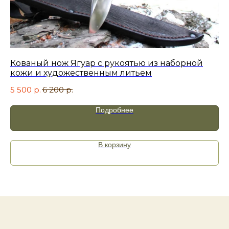
Я принимаю
политику
конфиденциальности
.
Кованый нож Ягуар с рукоятью из наборной
Но
кожи и художественным литьем
7 
Отправить
5 500
р.
6 200
р.
Подробнее
В корзину