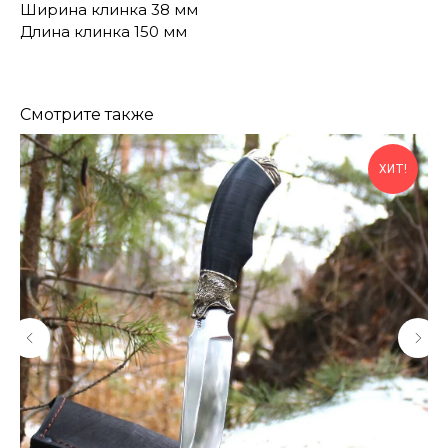
Ширина клинка 38 мм
Длина клинка 150 мм
Смотрите также
КОНТАКТЫ
ХИТ!
Консультации по телефону и онлайн.
Будем рады продемонстрировать вам
нашу продукцию. Позвоните нам или
оставьте запрос на звонок менеджера
для консультации
Адрес:
"НОЖИ ПАВЛОВО", 606104,
ул. Восточная, 3Б (самовывоз), г. Павлово,
Нижегородская обл., Россия
ООО "ПТФ" ИНН 6686090373
Часы работы:
ПН-ПТ с 09.00 до 17.00
Телефон:
+7 (996) 130−131−1
E-mail: info-torg@bk.ru
+7