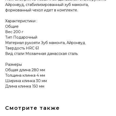
Айронвуд, стабилизированный зуб мамонта,
формованный чехол идет в комплекте.
Характеристики :
Общие
Вес 200 г
Тип Подарочный
Материал рукояти Зуб мамонта, Айронвуд
КОНТАКТЫ
Твердость HRC 61
Консультации по телефону и онлайн.
Вид стали Мозаичная дамасская сталь
Будем рады продемонстрировать вам
нашу продукцию. Позвоните нам или
Размеры
оставьте запрос на звонок менеджера
Общая длина 280 мм
для консультации
Адрес:
"НОЖИ ПАВЛОВО", 606104,
Толщина клинка 4 мм
ул. Восточная, 3Б (самовывоз), г. Павлово,
Ширина клинка 30 мм
Нижегородская обл., Россия
Длина клинка 150 мм
ООО "ПТФ" ИНН 6686090373
Часы работы:
ПН-ПТ с 09.00 до 17.00
Телефон:
+7 (996) 130−131−1
E-mail: info-torg@bk.ru
+7
Смотрите также