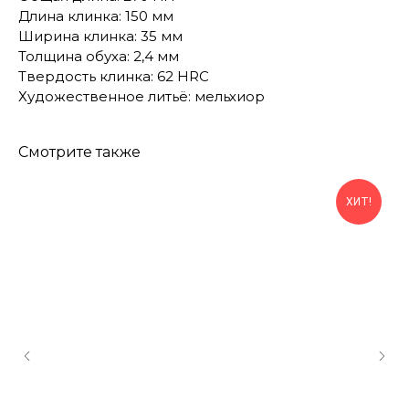
Длина клинка: 150 мм
Ширина клинка: 35 мм
Толщина обуха: 2,4 мм
Твердость клинка: 62 HRC
Художественное литьё: мельхиор
Смотрите также
ХИТ!
КОНТАКТЫ
Консультации по телефону и онлайн.
Будем рады продемонстрировать вам
нашу продукцию. Позвоните нам или
оставьте запрос на звонок менеджера
для консультации
Адрес:
"НОЖИ ПАВЛОВО", 606104,
ул. Восточная, 3Б (самовывоз), г. Павлово,