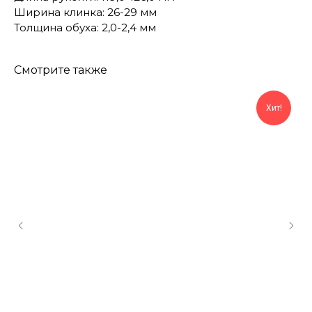
Ширина клинка: 26-29 мм
Толщина обуха: 2,0-2,4 мм
Смотрите также
Хит!
КОНТАКТЫ
Консультации по телефону и онлайн.
Будем рады продемонстрировать вам
нашу продукцию. Позвоните нам или
оставьте запрос на звонок менеджера
для консультации
Адрес:
"НОЖИ ПАВЛОВО", 606104,
ул. Восточная, 3Б (самовывоз), г. Павлово,
Нижегородская обл., Россия
ООО "ПТФ" ИНН 6686090373