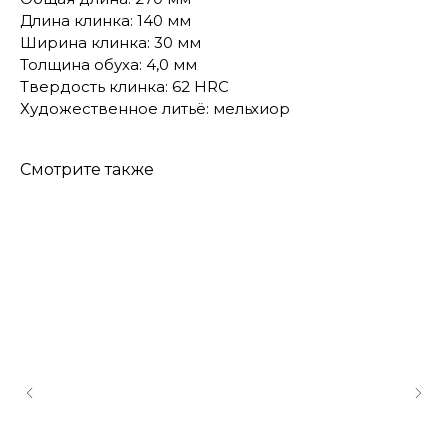
Длина клинка: 140 мм
Ширина клинка: 30 мм
Толщина обуха: 4,0 мм
Твердость клинка: 62 HRC
Художественное литьё: мельхиор
Смотрите также
КОНТАКТЫ
Консультации по телефону и онлайн.
Будем рады продемонстрировать вам
нашу продукцию. Позвоните нам или
оставьте запрос на звонок менеджера
для консультации
Адрес:
"НОЖИ ПАВЛОВО", 606104,