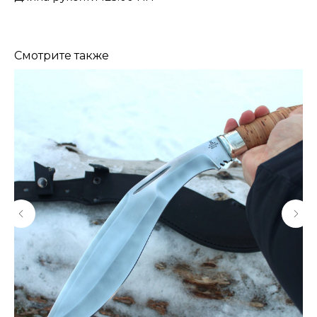
Смотрите также
КОНТАКТЫ
Консультации по телефону и онлайн.
Будем рады продемонстрировать вам
нашу продукцию. Позвоните нам или
оставьте запрос на звонок менеджера
для консультации
Адрес:
"НОЖИ ПАВЛОВО", 606104,
ул. Восточная, 3Б (самовывоз), г. Павлово,
Нижегородская обл., Россия
ООО "ПТФ" ИНН 6686090373
Часы работы:
ПН-ПТ с 09.00 до 17.00