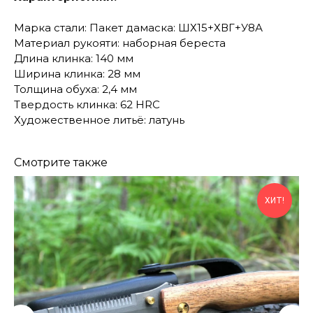
Марка стали: Пакет дамаска: ШХ15+ХВГ+У8А
Материал рукояти: наборная береста
Длина клинка: 140 мм
Ширина клинка: 28 мм
Толщина обуха: 2,4 мм
Твердость клинка: 62 HRC
Художественное литьё: латунь
Смотрите также
ХИТ!
КОНТАКТЫ
Консультации по телефону и онлайн.
Будем рады продемонстрировать вам
нашу продукцию. Позвоните нам или
оставьте запрос на звонок менеджера