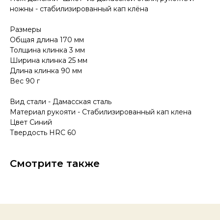
ножны - стабилизированный кап клёна
Размеры
Общая длина 170 мм
Толщина клинка 3 мм
КОНТАКТЫ
Ширина клинка 25 мм
Длина клинка 90 мм
Консультации по телефону и онлайн.
Будем рады продемонстрировать вам
Вес 90 г
нашу продукцию. Позвоните нам или
оставьте запрос на звонок менеджера
Вид стали - Дамасская сталь
для консультации
Адрес:
"НОЖИ ПАВЛОВО", 606104,
Материал рукояти - Стабилизированный кап клена
ул. Восточная, 3Б (самовывоз), г. Павлово,
Цвет Синий
Нижегородская обл., Россия
Твердость HRC 60
ООО "ПТФ" ИНН 6686090373
Часы работы:
ПН-ПТ с 09.00 до 17.00
Телефон:
+7 (996) 130−131−1
E-mail: info-torg@bk.ru
Смотрите также
+7