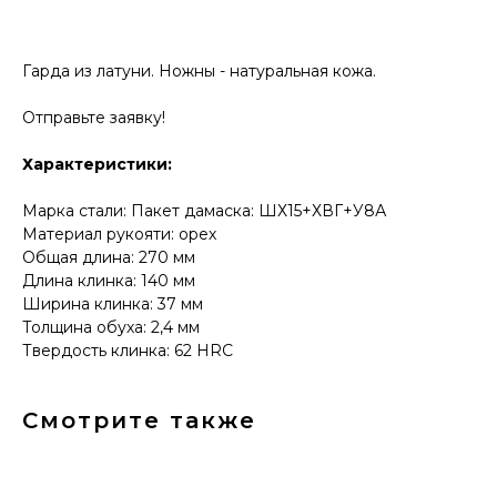
КОНТАКТЫ
Консультации по телефону и онлайн.
Гарда из латуни. Ножны - натуральная кожа.
Будем рады продемонстрировать вам
нашу продукцию. Позвоните нам или
оставьте запрос на звонок менеджера
Отправьте заявку!
для консультации
Адрес:
"НОЖИ ПАВЛОВО", 606104,
ул. Восточная, 3Б (самовывоз), г. Павлово,
Характеристики:
Нижегородская обл., Россия
ООО "ПТФ" ИНН 6686090373
Марка стали: Пакет дамаска: ШХ15+ХВГ+У8А
Часы работы:
ПН-ПТ с 09.00 до 17.00
Материал рукояти: орех
Телефон:
+7 (996) 130−131−1
E-mail: info-torg@bk.ru
Общая длина: 270 мм
Длина клинка: 140 мм
+7
Ширина клинка: 37 мм
Толщина обуха: 2,4 мм
Твердость клинка: 62 HRC
Смотрите также
Я принимаю
политику
конфиденциальности
.