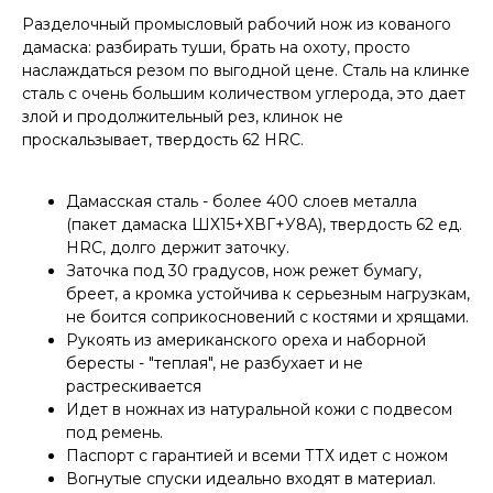
Разделочный промысловый рабочий нож из кованого
дамаска: разбирать туши, брать на охоту, просто
наслаждаться резом по выгодной цене. Сталь на клинке
сталь с очень большим количеством углерода, это дает
злой и продолжительный рез, клинок не
проскальзывает, твердость 62 HRC.
Дамасская сталь - более 400 слоев металла
(пакет дамаска ШХ15+ХВГ+У8А), твердость 62 ед.
HRC, долго держит заточку.
Заточка под 30 градусов, нож режет бумагу,
бреет, а кромка устойчива к серьезным нагрузкам,
не боится соприкосновений с костями и хрящами.
Рукоять из американского ореха и наборной
бересты - "теплая", не разбухает и не
растрескивается
Идет в ножнах из натуральной кожи с подвесом
под ремень.
Паспорт с гарантией и всеми ТТХ идет с ножом
Вогнутые спуски идеально входят в материал.