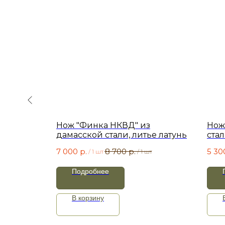
И" из
Нож "Финка НКВД" из
Нож
дамасской стали, литье латунь
стал
7 000
р.
8 700
р.
5 30
/
1 шт
/
1 шт
Подробнее
В корзину