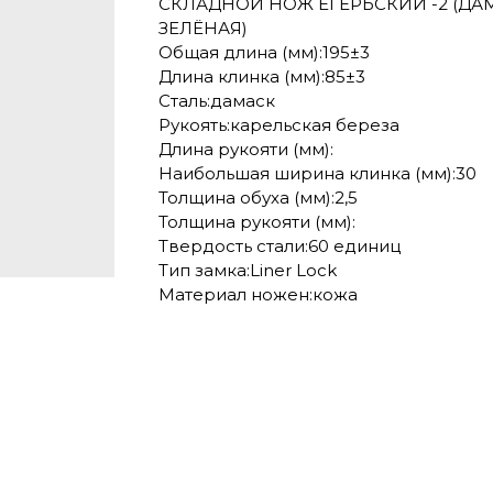
СКЛАДНОЙ НОЖ ЕГЕРЬСКИЙ -2 (ДАМ
ЗЕЛЁНАЯ)
Общая длина (мм):195±3
Длина клинка (мм):85±3
Сталь:дамаск
Рукоять:карельская береза
Длина рукояти (мм):
Наибольшая ширина клинка (мм):30
Толщина обуха (мм):2,5
Толщина рукояти (мм):
Твердость стали:60 единиц
Тип замка:Liner Lock
Материал ножен:кожа