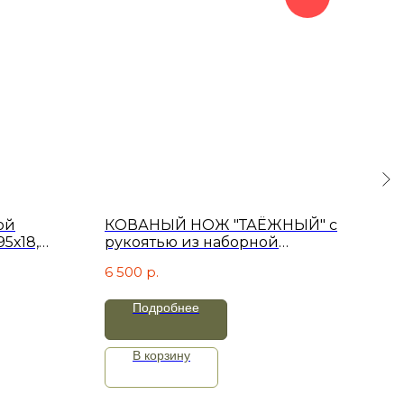
ой
КОВАНЫЙ НОЖ "ТАЁЖНЫЙ" с
Нож
5х18,
рукоятью из наборной
рук
астрон
бересты.
бер
6 500
р.
7 3
Подробнее
В корзину