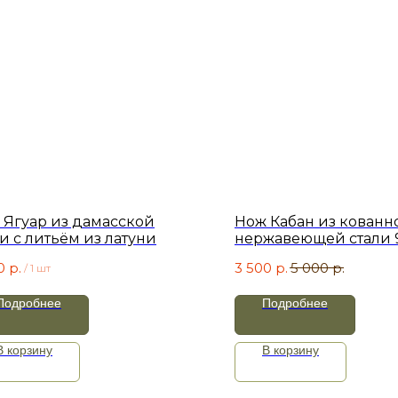
 Ягуар из дамасской
Нож Кабан из кованн
и с литьём из латуни
нержавеющей стали 9
рукоять и ножны - Эл
0
р.
3 500
р.
5 000
р.
/
1 шт
Подробнее
Подробнее
В корзину
В корзину