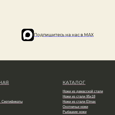
Подпишитесь на наc в MAX
НАЯ
КАТАЛОГ
Ножи из дамасской стали
Ножи из стали 95х18
. Сертификаты
Ножи из стали Elmax
Охотничьи ножи
Рыбацкие ножи