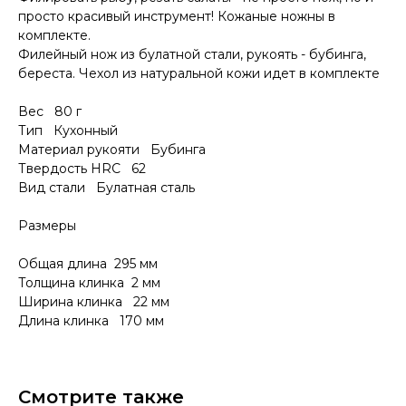
просто красивый инструмент! Кожаные ножны в
комплекте.
Филейный нож из булатной стали, рукоять - бубинга,
береста. Чехол из натуральной кожи идет в комплекте
Вес 80 г
Тип Кухонный
Материал рукояти Бубинга
Твердость HRC 62
КОНТАКТЫ
Вид стали Булатная сталь
Консультации по телефону и онлайн.
Будем рады продемонстрировать вам
Размеры
нашу продукцию. Позвоните нам или
оставьте запрос на звонок менеджера
для консультации
Общая длина 295 мм
Адрес:
"НОЖИ ПАВЛОВО", 606104,
Толщина клинка 2 мм
ул. Восточная, 3Б (самовывоз), г. Павлово,
Ширина клинка 22 мм
Нижегородская обл., Россия
ООО "ПТФ" ИНН 6686090373
Длина клинка 170 мм
Часы работы:
ПН-ПТ с 09.00 до 17.00
Телефон:
+7 (996) 130−131−1
E-mail: info-torg@bk.ru
+7
Смотрите также