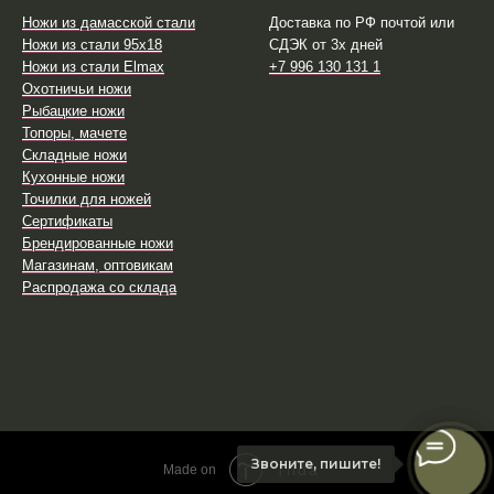
Ножи из дамасской стали
Доставка по РФ почтой или
Ножи из стали 95х18
СДЭК от 3х дней
Ножи из стали Elmax
+7 996 130 131 1
Охотничьи ножи
Рыбацкие ножи
Топоры, мачете
Складные ножи
Кухонные ножи
Точилки для ножей
Сертификаты
Брендированные ножи
Магазинам, оптовикам
Распродажа со склада
Звоните, пишите!
Tilda
Made on