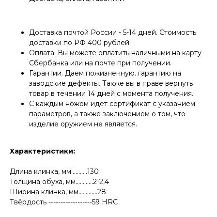
Доставка почтой России - 5-14 дней. Стоимость
доставки по РФ 400 рублей.
Оплата. Вы можете оплатить наличными на карту
Сбербанка или на почте при получении.
Гарантии. Даем пожизненную. гарантию на
заводские дефекты. Также вы в праве вернуть
товар в течении 14 дней с момента получения.
КОНТАКТЫ
С каждым ножом идет сертификат с указанием
Консультации по телефону и онлайн.
параметров, а также заключением о том, что
Будем рады продемонстрировать вам
изделие оружием не является.
нашу продукцию. Позвоните нам или
оставьте запрос на звонок менеджера
для консультации
Адрес:
"НОЖИ ПАВЛОВО", 606104,
Характеристики:
ул. Восточная, 3Б (самовывоз), г. Павлово,
Нижегородская обл., Россия
Длина клинка, мм...........130
ООО "ПТФ" ИНН 6686090373
Часы работы:
ПН-ПТ с 09.00 до 17.00
Толщина обуха, мм............2-2,4
Телефон:
+7 (996) 130−131−1
Ширина клинка, мм.............28
E-mail: info-torg@bk.ru
Твёрдость ------------------59 HRC
+7