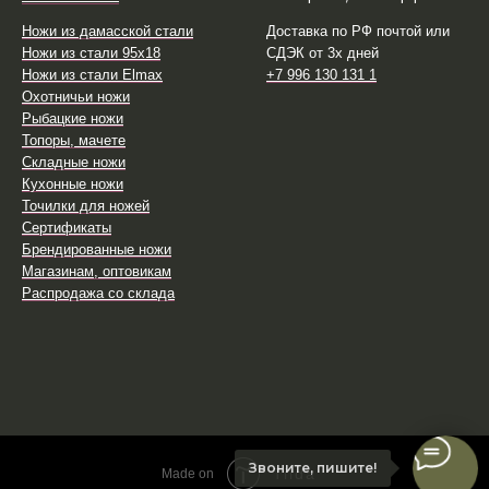
Ножи из дамасской стали
Доставка по РФ почтой или
Ножи из стали 95х18
СДЭК от 3х дней
Ножи из стали Elmax
+7 996 130 131 1
Охотничьи ножи
Рыбацкие ножи
Топоры, мачете
Складные ножи
Кухонные ножи
Точилки для ножей
Сертификаты
Брендированные ножи
Магазинам, оптовикам
Распродажа со склада
Звоните, пишите!
Tilda
Made on