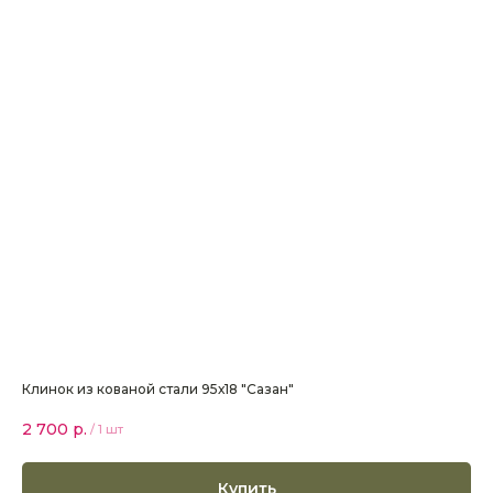
Клинок из кованой стали 95х18 "Сазан"
2 700
р.
/
1 шт
Купить