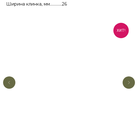
Ширина клинка, мм.............26
ХИТ!
КОНТАКТЫ
Консультации по телефону и онлайн.
Будем рады продемонстрировать вам
нашу продукцию. Позвоните нам или
оставьте запрос на звонок менеджера
для консультации
Адрес:
"НОЖИ ПАВЛОВО", 606104,
ул. Восточная, 3Б (самовывоз), г. Павлово,
Нижегородская обл., Россия
ООО "ПТФ" ИНН 6686090373
Часы работы:
ПН-ПТ с 09.00 до 17.00
Телефон:
+7 (996) 130−131−1
E-mail: info-torg@bk.ru