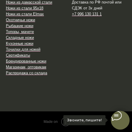
Ножи из дамасской стали
Доставка по РФ почтой или
Ножи из стали 95х18
СДЭК от 3х дней
Ножи из стали Elmax
+7 996 130 131 1
Охотничьи ножи
Рыбацкие ножи
Топоры, мачете
Складные ножи
Кухонные ножи
Точилки для ножей
Сертификаты
Брендированные ножи
Магазинам, оптовикам
Распродажа со склада
Звоните, пишите!
Tilda
Made on