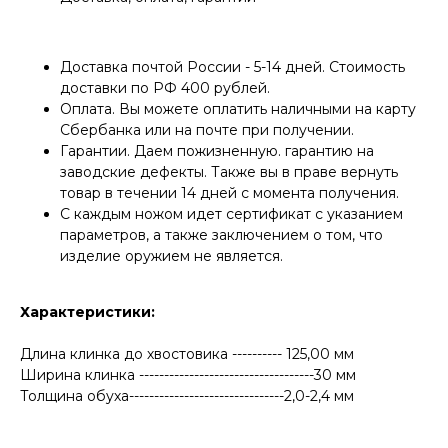
Доставка почтой России - 5-14 дней. Стоимость
доставки по РФ 400 рублей.
Оплата. Вы можете оплатить наличными на карту
Сбербанка или на почте при получении.
Гарантии. Даем пожизненную. гарантию на
заводские дефекты. Также вы в праве вернуть
КОНТАКТЫ
товар в течении 14 дней с момента получения.
Консультации по телефону и онлайн.
С каждым ножом идет сертификат с указанием
Будем рады продемонстрировать вам
параметров, а также заключением о том, что
нашу продукцию. Позвоните нам или
изделие оружием не является.
оставьте запрос на звонок менеджера
для консультации
Адрес:
"НОЖИ ПАВЛОВО", 606104,
ул. Восточная, 3Б (самовывоз), г. Павлово,
Характеристики:
Нижегородская обл., Россия
ООО "ПТФ" ИНН 6686090373
Длина клинка до хвостовика ---------- 125,00 мм
Часы работы:
ПН-ПТ с 09.00 до 17.00
Телефон:
+7 (996) 130−131−1
Ширина клинка -----------------------------------30 мм
E-mail: info-torg@bk.ru
Толщина обуха-------------------------------2,0-2,4 мм
+7