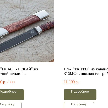
 "ПЛАСТУНСКИЙ" из
Нож "ТАНТО" из ковано
тной стали с
Х12МФ в ножнах из гра
илизированной карельской
бамбук»
р.
р.
00
11 100
/
1 pc
зой
Подробнее
Подробнее
В корзину
В корзину