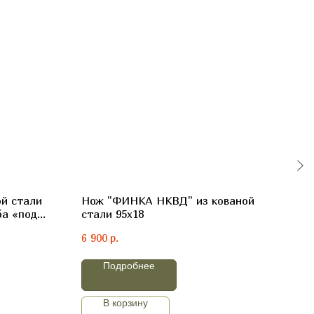
й стали
Нож "ФИНКА НКВД" из кованой
Ков
ба «под
стали 95х18
лит
р.
6 900
5 70
Подробнее
В корзину