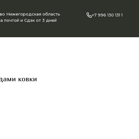
ово Нижегородская область
+7 996 130 131 1
а почтой и Сдэк от 3 дней
едами ковки