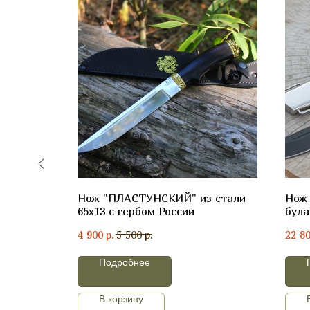
ой стали
Нож "ПЛАСТУНСКИЙ" из стали
Нож
65х13 с гербом России
була
стаб
р.
р.
4 900
5 500
22 8
бере
Подробнее
В корзину