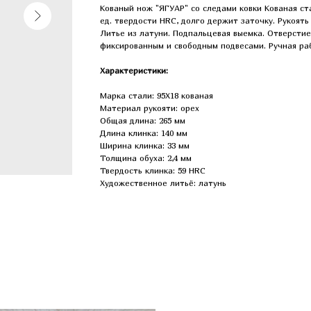
Кованый нож "ЯГУАР" со следами ковки Кованая ста
ед. твердости HRC, долго держит заточку. Рукоять
Литье из латуни. Подпальцевая выемка. Отверстие
фиксированным и свободным подвесами. Ручная ра
Характеристики:
Марка стали: 95Х18 кованая
Материал рукояти: орех
Общая длина: 265 мм
Длина клинка: 140 мм
Ширина клинка: 33 мм
Толщина обуха: 2,4 мм
Твердость клинка: 59 HRC
Художественное литьё: латунь