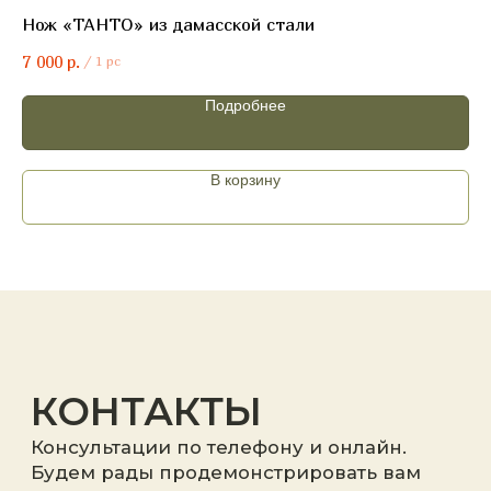
Нож «ТАНТО» из дамасской стали
Ск
р.
7 000
13
/
1 pc
Подробнее
Я принимаю
политику
конфиденциальности
.
В корзину
Отправить