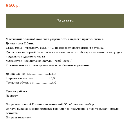
6 500
р.
Заказать
Массивный большой нож дает уверенность с первого прикосновения.
Длина ножа 310 мм.
Сталь 95х18 - твердость 59ед. HRC, не ржавеет, долго держит заточку.
Рукоять из наборной бересты – «теплая», влагостойкая, не скользит в жиру, для
предельно надежного хвата
Художественное литье из латуни (герб России)
Кожаные ножны с фиксированным и свободным подвесами.
Длина клинка, мм....................175,0
Ширина клинка, мм..................40,0
Толщина обуха, мм.....................4,0
Ручная работа
Паспорт
Отправим почтой России или компаний "Сдэк", на ваш выбор.
Оплатить заказ можно предоплатой или при получении в пункте выдачи после
осмотра
Отправьте заявку!