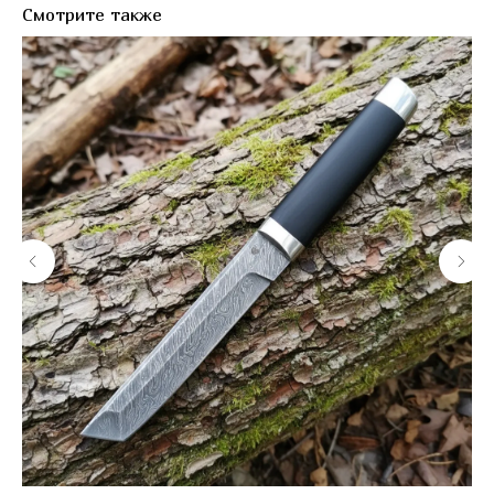
Смотрите также
КОНТАКТЫ
Консультации по телефону и онлайн.
Будем рады продемонстрировать вам
нашу продукцию. Позвоните нам или
оставьте запрос на звонок менеджера
для консультации
Адрес:
"НОЖИ ПАВЛОВО", 606104,
ул. Восточная, 3Б (самовывоз), г. Павлово,
Нижегородская обл., Россия
ООО "ПТФ" ИНН 6686090373
Часы работы:
ПН-ПТ с 09.00 до 17.00
Телефон:
+7 (996) 130−131−1
E-mail: info-torg@bk.ru
+7