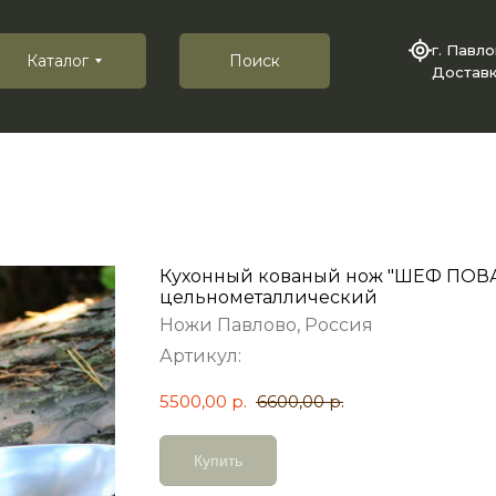
г. Павл
Каталог
Поиск
Доставк
Кухонный кованый нож "ШЕФ ПОВ
цельнометаллический
Ножи Павлово, Россия
Артикул:
5500,00
р.
6600,00
р.
Купить