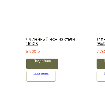
али
Филейный нож из стали
Тяп
110Х18
95х1
5 900
р.
7 75
Подробнее
В корзину