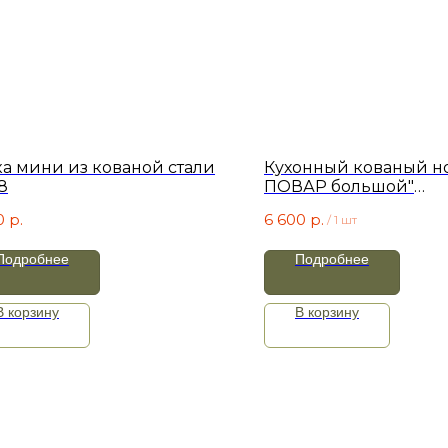
ка мини из кованой стали
Кухонный кованый н
8
ПОВАР большой"
цельнометаллическ
0
р.
6 600
р.
/
1 шт
Подробнее
Подробнее
В корзину
В корзину