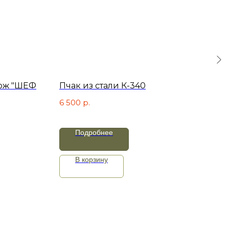
ож "ШЕФ
Пчак из стали К-340
Уни
из 
6 500
р.
ий
8 0
Подробнее
В корзину