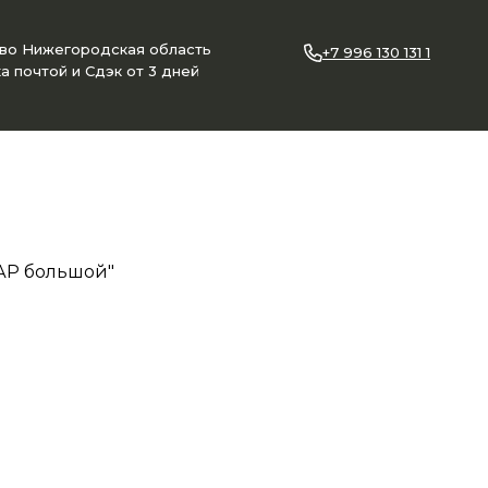
ово Нижегородская область
+7 996 130 131 1
а почтой и Сдэк от 3 дней
АР большой"