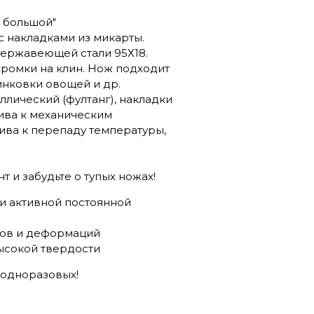
 большой"
с накладками из микарты.
нержавеющей стали 95Х18.
кромки на клин. Нож подходит
шинковки овощей и др.
ллический (фултанг), накладки
чива к механическим
ива к перепаду температуры,
 и забудьте о тупых ножах!
ри активной постоянной
лов и деформаций
высокой твердости
 одноразовых!