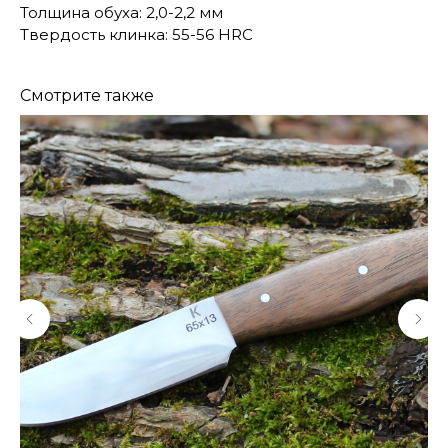
Толщина обуха: 2,0-2,2 мм
Твердость клинка: 55-56 HRC
Смотрите также
КОНТАКТЫ
Консультации по телефону и онлайн.
Будем рады продемонстрировать вам
нашу продукцию. Позвоните нам или
оставьте запрос на звонок менеджера
для консультации
Адрес:
"НОЖИ ПАВЛОВО", 606104,
ул. Восточная, 3Б (самовывоз), г. Павлово,
Нижегородская обл., Россия
ООО "ПТФ" ИНН 6686090373
Часы работы:
ПН-ПТ с 09.00 до 17.00