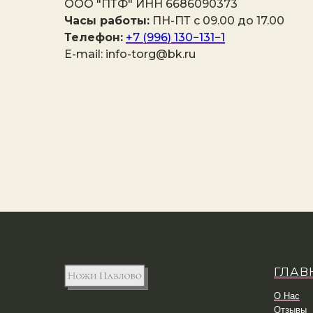
ООО "ПТФ" ИНН 6686090373
Часы работы:
ПН-ПТ с 09.00 до 17.00
Телефон:
+7 (996) 130−131−1
E-mail: info-torg@bk.ru
ГЛАВ
О Нас
Отзывы