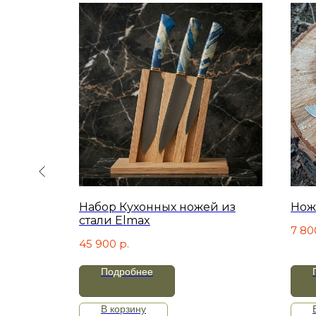
ХИТ!
ножей из
Набор Кухонных ножей из
Нож
стали Elmax
7 80
45 900
р.
Подробнее
В корзину