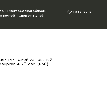
ово Нижегородская область
+7 996 130 131 1
а почтой и Сдэк от 3 дней
альных ножей из кованой
ниверсальный, овощной)