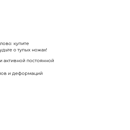
лово: купите
дьте о тупых ножах!
ри активной постоянной
лов и деформаций