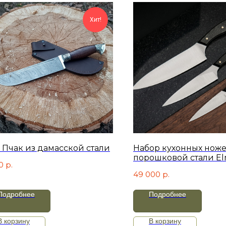
Хит!
 Пчак из дамасской стали
Набор кухонных ноже
порошковой стали E
0
р.
(Элмакс)
49 000
р.
Подробнее
Подробнее
В корзину
В корзину