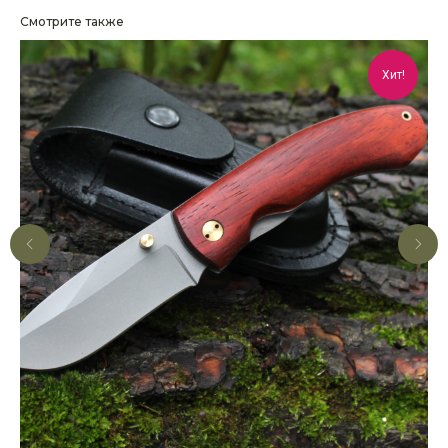
Смотрите также
Хит!
КОНТАКТЫ
Консультации по телефону и онлайн.
Будем рады продемонстрировать вам
нашу продукцию. Позвоните нам или
оставьте запрос на звонок менеджера
для консультации
Адрес:
"НОЖИ ПАВЛОВО", 606104,
ул. Восточная, 3Б (самовывоз), г. Павлово,
Нижегородская обл., Россия
ООО "ПТФ" ИНН 6686090373
Часы работы:
ПН-ПТ с 09.00 до 17.00
Телефон:
+7 (996) 130−131−1
E-mail: info-torg@bk.ru