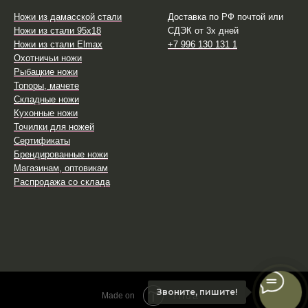
Ножи из дамасской стали
Доставка по РФ почтой или
Ножи из стали 95х18
СДЭК от 3х дней
Ножи из стали Elmax
+7 996 130 131 1
Охотничьи ножи
Рыбацкие ножи
Топоры, мачете
Складные ножи
Кухонные ножи
Точилки для ножей
Сертификаты
Брендированные ножи
Магазинам, оптовикам
Распродажа со склада
Звоните, пишите!
Tilda
Made on