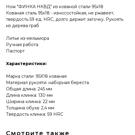
Нож "ФИНКА НКВД" из кованой стали 95х18
Кованая сталь 95х18 - износостойкая, не ржавеет,
твердость 59 ед. HRC, долго держит заточку. Рукоять
из дерева граб
Литье из мельхиора
Ручная работа
Паспорт
КОНТАКТЫ
Характеристики:
Консультации по телефону и онлайн.
Будем рады продемонстрировать вам
Марка стали: 95Х18 кованая
нашу продукцию. Позвоните нам или
оставьте запрос на звонок менеджера
Материал рукояти: наборная береста
для консультации
Общая длина: 245 мм
Адрес:
"НОЖИ ПАВЛОВО", 606104,
Длина клинка: 130 мм
ул. Восточная, 3Б (самовывоз), г. Павлово,
Ширина клинка: 22 мм
Нижегородская обл., Россия
ООО "ПТФ" ИНН 6686090373
Толщина обуха: 2,4 мм
Часы работы:
ПН-ПТ с 09.00 до 17.00
Твердость клинка: 59 HRC
Телефон:
+7 (996) 130−131−1
E-mail: info-torg@bk.ru
+7
Смотрите также