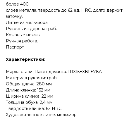
более 400
слоев металла, твердость до 62 ед. HRC, долго держит
заточку.
Литье из мельхиора
Рукоять из дерева граб.
Кожаные ножны.
Ручная работа.
Паспорт
КОНТАКТЫ
Характеристики:
Консультации по телефону и онлайн.
Марка стали: Пакет дамаска: ШХ15+ХВГ+У8А
Будем рады продемонстрировать вам
нашу продукцию. Позвоните нам или
Материал рукояти: граб
оставьте запрос на звонок менеджера
Общая длина: 280 мм
для консультации
Длина клинка: 152 мм
Адрес:
"НОЖИ ПАВЛОВО", 606104,
Ширина клинка: 22 мм
ул. Восточная, 3Б (самовывоз), г. Павлово,
Нижегородская обл., Россия
Толщина обуха: 2,4 мм
ООО "ПТФ" ИНН 6686090373
Твердость клинка: 62 HRC
Часы работы:
ПН-ПТ с 09.00 до 17.00
Художественное литьё: мельхиор
Телефон:
+7 (996) 130−131−1
E-mail: info-torg@bk.ru
+7