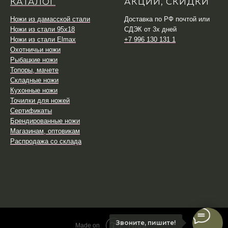
КАТАЛОГ
АКЦИИ, СКИДКИ
Ножи из дамасской стали
Доставка по РФ почтой или
Ножи из стали 95х18
СДЭК от 3х дней
Ножи из стали Elmax
+7 996 130 131 1
Охотничьи ножи
Рыбацкие ножи
Топоры, мачете
Складные ножи
Кухонные ножи
Точилки для ножей
Сертификаты
Брендированные ножи
Магазинам, оптовикам
Распродажа со склада
Звоните, пишите!
Tilda
Made on