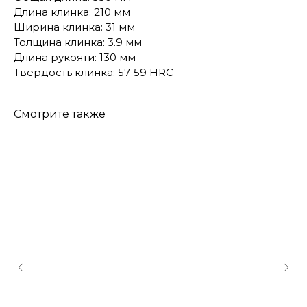
Длина клинка: 210 мм
Ширина клинка: 31 мм
Толщина клинка: 3.9 мм
Длина рукояти: 130 мм
Твердость клинка: 57-59 HRC
Смотрите также
КОНТАКТЫ
Консультации по телефону и онлайн.
Будем рады продемонстрировать вам
нашу продукцию. Позвоните нам или
оставьте запрос на звонок менеджера
для консультации
Адрес:
"НОЖИ ПАВЛОВО", 606104,
ул. Восточная, 3Б (самовывоз), г. Павлово,