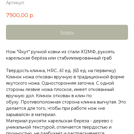
Артикул:
7900,00
р.
Купить
Нож "Якут" ручной ковки из стали Х12МФ, рукоять
карельская берёза или стабилизированный граб
Твёрдость клинка, HRC…61 ед. (63 ед. на первичку)
Клинок ножа откован вручную в традиционной форме
якутского ножа. Односторонняя заточка. С одной
стороны лезвие ножа плоское, имеет откованный
вручную дол. Клинок откован в клин по
обуху. Противоположная сторона клинка выгнутая. Это
делается для того, чтобы при работе нож «не
зарывался» в материал.
Материал рукояти: карельская береза - дерево с
уникальной текстурой, отличается твердостью и
прочностью, не разбухает и растрескивается.