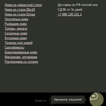
Ножи из дамасской стали
Доставка по РФ почтой или
Ножи из стали 95х18
СДЭК от 3х дней
Ножи из стали Elmax
+7 996 130 131 1
Охотничьи ножи
Рыбацкие ножи
Топоры, мачете
Складные ножи
Кухонные ножи
Точилки для ножей
Сертификаты
Брендированные ножи
Магазинам, оптовикам
Распродажа со склада
Звоните, пишите!
Tilda
Made on