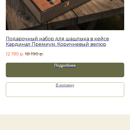
Я принимаю
политику
конфиденциальности
.
Подарочный набор для шашлыка в кейсе
По
Кардинал Премиум. Коричневый велюр
из
Отправить
12 190
р.
18 190
р.
11
Подробнее
В корзину