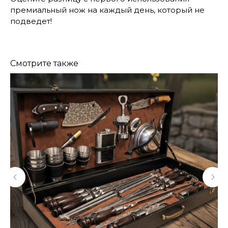
премиальный нож на каждый день, который не
подведет!
Смотрите также
КОНТАКТЫ
Консультации по телефону и онлайн.
Будем рады продемонстрировать вам
нашу продукцию. Позвоните нам или
оставьте запрос на звонок менеджера
для консультации
Адрес:
"НОЖИ ПАВЛОВО", 606104,
ул. Восточная, 3Б (самовывоз), г. Павлово,
Нижегородская обл., Россия
ООО "ПТФ" ИНН 6686090373
Часы работы:
ПН-ПТ с 09.00 до 17.00
Телефон:
+7 (996) 130−131−1
E-mail: info-torg@bk.ru
+7