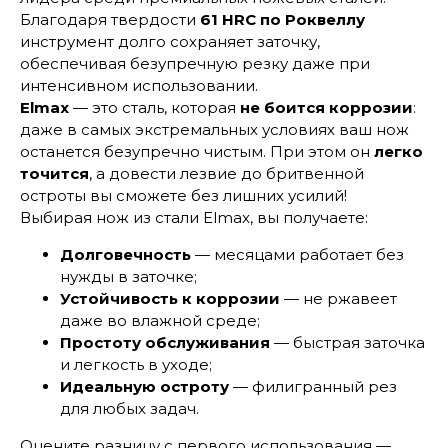
Благодаря твердости
61 HRC по Роквеллу
инструмент долго сохраняет заточку,
обеспечивая безупречную резку даже при
интенсивном использовании.
Elmax
— это сталь, которая
не боится коррозии
:
даже в самых экстремальных условиях ваш нож
останется безупречно чистым. При этом он
легко
точится
, а довести лезвие до бритвенной
остроты вы сможете без лишних усилий!
Выбирая нож из стали Elmax, вы получаете:
Долговечность
— месяцами работает без
нужды в заточке;
Устойчивость к коррозии
— не ржавеет
даже во влажной среде;
Простоту обслуживания
— быстрая заточка
и легкость в уходе;
Идеальную остроту
— филигранный рез
для любых задач.
Оцените разницу с первого использования —