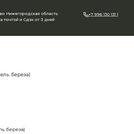
ово Нижегородская область
+7 996 130 131 1
а почтой и Сдэк от 3 дней
ель. береза)
ль. береза)