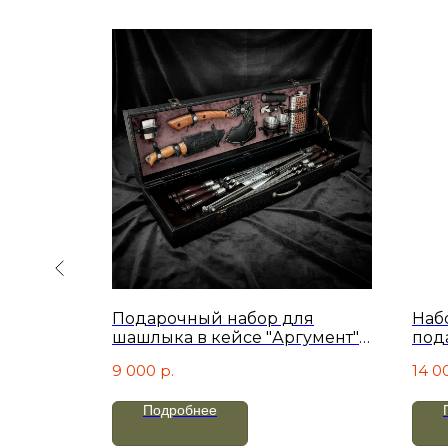
ле. Эко-
Подарочный набор для
Наб
шашлыка в кейсе "Аргумент"
под
Коричневый велюр
Кор
9 000
р.
14 0
Подробнее