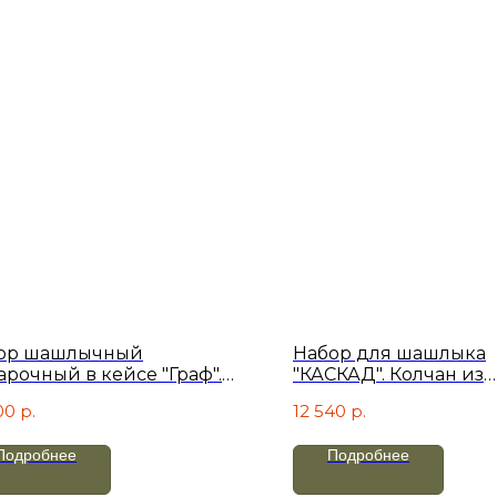
ор шашлычный
Набор для шашлыка
арочный в кейсе "Граф".
"КАСКАД". Колчан из
ичневый велюр.
натуральной кожи
00
р.
12 540
р.
Подробнее
Подробнее