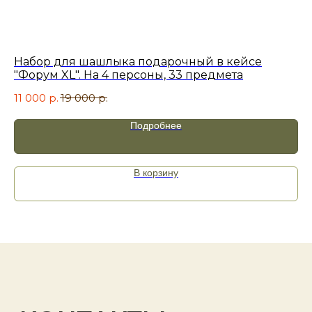
Телефон:
+7 (996) 130−131−1
+7
Набор для шашлыка подарочный в кейсе
По
"Форум XL". На 4 персоны, 33 предмета
"А
11 000
р.
19 000
р.
9 
Подробнее
Я принимаю
политику
конфиденциальности
.
В корзину
Отправить