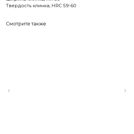
Твердость клинка, HRC 59-60
Смотрите также
КОНТАКТЫ
Консультации по телефону и онлайн.
Будем рады продемонстрировать вам
нашу продукцию. Позвоните нам или
оставьте запрос на звонок менеджера
для консультации
Адрес:
"НОЖИ ПАВЛОВО", 606104,
ул. Восточная, 3Б (самовывоз), г. Павлово,
Нижегородская обл., Россия
ООО "ПТФ" ИНН 6686090373
Часы работы:
ПН-ПТ с 09.00 до 17.00