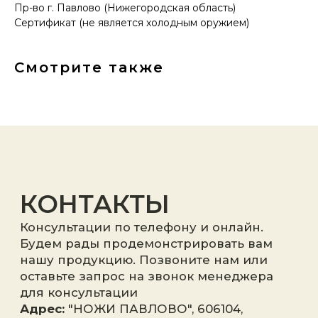
Телефон:
+7 (996) 130−131−1
Пр-во г. Павлово (Нижегородская область)
E-mail: info-torg@bk.ru
Сертификат (не является холодным оружием)
+7
Смотрите также
Я принимаю
политику
конфиденциальности
.
Отправить