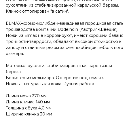
рукоятями из стабилизированной карельской березы.
Клинок отполирован "в сатин".
ELMAX–хромо-молибден-ванадиевая порошковая сталь
производства компании Uddelholn (Австрия-Швеция).
Ножи из Elmax не коррозируют, имеют хороший баланс
прочности-твёрдости, обладают высокой стойкостью к
износу и отличным резом за счёт карбидов небольшого
размера.
Материал рукояти: стабилизированная карельская
береза.
КОНТАКТЫ
Больстер из мельхиора. Отверстие под темляк.
Ножны - натуральная кожа. Ручная работа.
Консультации по телефону и онлайн.
Будем рады продемонстрировать вам
нашу продукцию. Позвоните нам или
Длина ножа 270 мм
оставьте запрос на звонок менеджера
Длина клинка 140 мм
для консультации
Толщина обуха 4,0 мм.
Адрес:
"НОЖИ ПАВЛОВО", 606104,
ул. Восточная, 3Б (самовывоз), г. Павлово,
Ширина клинка 30 мм
Нижегородская обл., Россия
ООО "ПТФ" ИНН 6686090373
Часы работы:
ПН-ПТ с 09.00 до 17.00