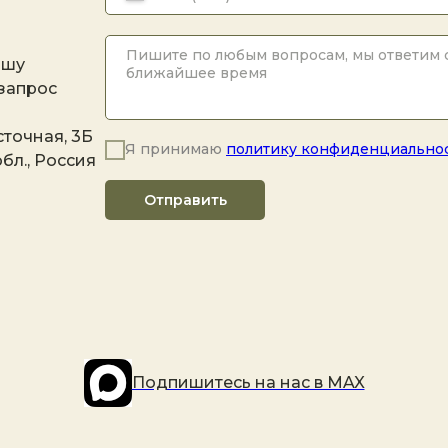
ашу
 запрос
точная, 3Б
Я принимаю
политику конфиденциально
бл., Россия
Отправить
Подпишитесь на наc в MAX