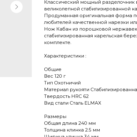
Классический мощный разделочник в
великолепной стабилизированной ка
Продуманная оригинальная форма по
любителей качественной нарезки или
Нож Кабан из порошковой нержавеющ
стабилизированная карельская берез
комплекте.
Характеристики :
Общие
Вес 120 г
Тип Охотничий
Материал рукояти Стабилизированна
Твердость HRC 62
Вид стали Сталь ELMAX
Размеры
Общая длина 240 мм
Толщина клинка 2.5 мм
Ширина клинка 34 мм