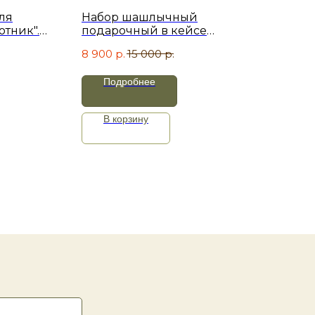
ля
Набор шашлычный
Наб
отник".
подарочный в кейсе
ков
"Сибирь". Коричневый велюр
ЩИТ
8 900
р.
15 000
р.
19 
Подробнее
В корзину