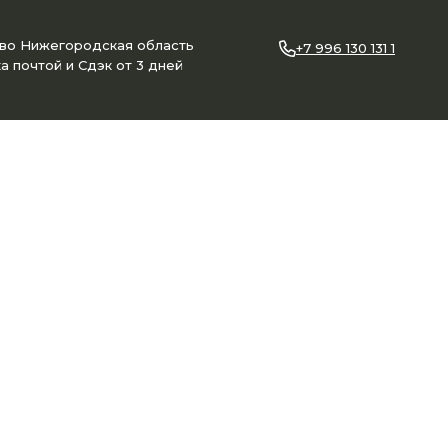
ово Нижегородская область
+7 996 130 131 1
а почтой и Сдэк от 3 дней