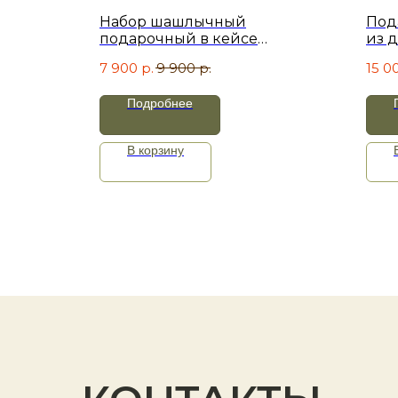
Набор шашлычный
Под
 в
подарочный в кейсе
из 
бским
"Саммит". Коричневый велюр
17 
7 900
р.
9 900
р.
15 0
сон, 15
Подробнее
В корзину