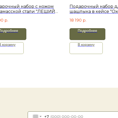
арочный набор c ножом
Подарочный набор д
дамасской стали "ЛЕШИЙ".
шашлыка в кейсе "Ох
предметов
Коричневый велюр
00
р.
18 190
р.
Подробнее
Подробнее
В корзину
В корзину
+7