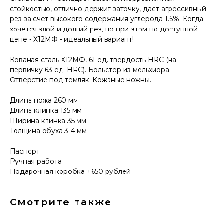
стойкостью, отлично держит заточку, дает агрессивный
рез за счет высокого содержания углерода 1.6%. Когда
хочется злой и долгий рез, но при этом по доступной
цене - Х12МФ - идеальный вариант!
Кованая сталь Х12МФ, 61 ед. твердость HRC (на
первичку 63 ед. HRC). Больстер из мельхиора.
Отверстие под темляк. Кожаные ножны.
КОНТАКТЫ
Консультации по телефону и онлайн.
Длина ножа 260 мм
Будем рады продемонстрировать вам
Длина клинка 135 мм
нашу продукцию. Позвоните нам или
Ширина клинка 35 мм
оставьте запрос на звонок менеджера
Толщина обуха 3-4 мм
для консультации
Адрес:
"НОЖИ ПАВЛОВО", 606104,
ул. Восточная, 3Б (самовывоз), г. Павлово,
Паспорт
Нижегородская обл., Россия
Ручная работа
ООО "ПТФ" ИНН 6686090373
Часы работы:
ПН-ПТ с 09.00 до 17.00
Подарочная коробка +650 рублей
Телефон:
+7 (996) 130−131−1
E-mail: info-torg@bk.ru
+7
Смотрите также