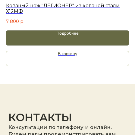
Кованый нож "ЛЕГИОНЕР" из кованой стали
Ск
Х12МФ
из
7 800
р.
8 
Подробнее
Я принимаю
политику
конфиденциальности
.
В корзину
Отправить