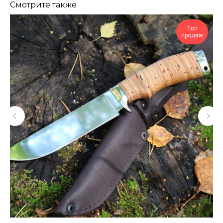
Смотрите также
Топ
продаж
КОНТАКТЫ
Консультации по телефону и онлайн.
Будем рады продемонстрировать вам
нашу продукцию. Позвоните нам или
оставьте запрос на звонок менеджера
для консультации
Адрес:
"НОЖИ ПАВЛОВО", 606104,
ул. Восточная, 3Б (самовывоз), г. Павлово,
Нижегородская обл., Россия
ООО "ПТФ" ИНН 6686090373
Часы работы:
ПН-ПТ с 09.00 до 17.00
Телефон:
+7 (996) 130−131−1
+7