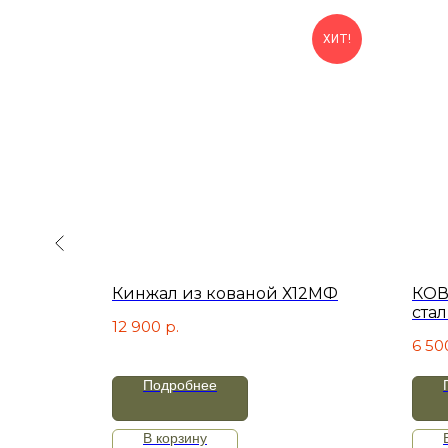
ХИТ!
из
Кинжал из кованой Х12МФ
КОВ
 рукоять
ста
12 900
р.
й
6 50
Подробнее
В корзину