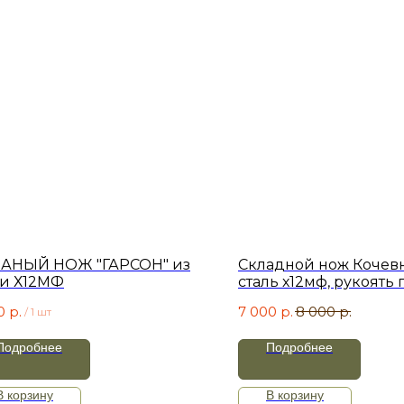
АНЫЙ НОЖ "ГАРСОН" из
Складной нож Кочев
ли Х12МФ
сталь х12мф, рукоять 
0
р.
7 000
р.
8 000
р.
/
1 шт
Подробнее
Подробнее
В корзину
В корзину