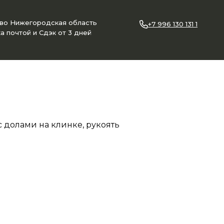
ово Нижегородская область
+7 996 130 131 1
а почтой и Сдэк от 3 дней
с долами на клинке, рукоять