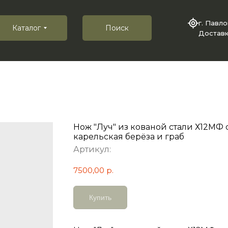
г. Павл
Каталог
Поиск
Доставк
Нож "Луч" из кованой стали Х12МФ 
карельская берёза и граб
Артикул:
7500,00
р.
Купить