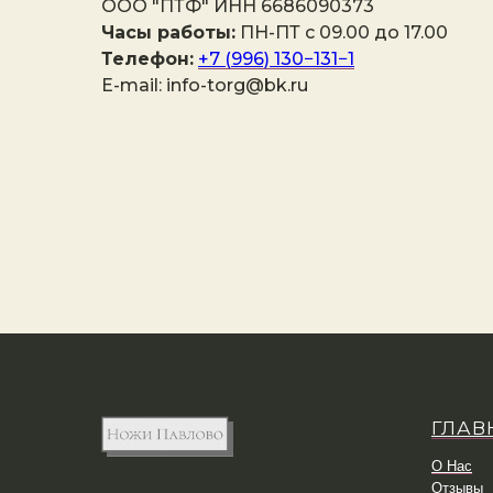
ООО "ПТФ" ИНН 6686090373
Часы работы:
ПН-ПТ с 09.00 до 17.00
Телефон:
+7 (996) 130−131−1
E-mail: info-torg@bk.ru
ГЛАВ
О Нас
Отзывы