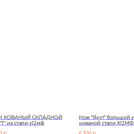
Ж КОВАНЫЙ СКЛАДНОЙ
Нож "Якут" большой 
Т" из стали х12мф
кованой стали Х12МФ
нарезным долом. кли
0
р.
6 300
р.