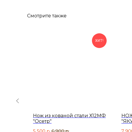
Смотрите также
ХИТ!
ьной
Нож из кованой стали Х12МФ
НО
фултанг)
"Осетр"
"ЯКУ
5 500
р.
6 900
р.
7 90