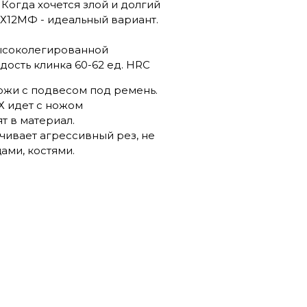
Когда хочется злой и долгий
- Х12МФ - идеальный вариант.
высоколегированной
дость клинка 60-62 ед. HRC
кожи с подвесом под ремень.
Х идет с ножом
т в материал.
чивает агрессивный рез, не
ами, костями.