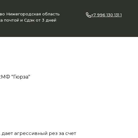
ово Нижегородская область
+7 996 130 131 1
а почтой и Сдэк от 3 дней
2МФ "Гюрза"
 дает агрессивный рез за счет