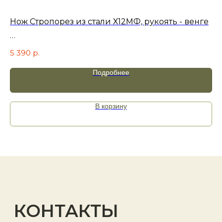
+7
Нож Стропорез из стали Х12МФ, рукоять - венге
Но
5 390
р.
5 
Подробнее
Я принимаю
политику
конфиденциальности
.
В корзину
Отправить