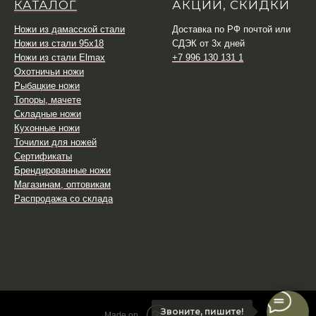
КАТАЛОГ
АКЦИИ, СКИДКИ
Ножи из дамасской стали
Доставка по РФ почтой или
Ножи из стали 95х18
СДЭК от 3х дней
Ножи из стали Elmax
+7 996 130 131 1
Охотничьи ножи
Рыбацкие ножи
Топоры, мачете
Складные ножи
Кухонные ножи
Точилки для ножей
Сертификаты
Брендированные ножи
Магазинам, оптовикам
Распродажа со склада
Звоните, пишите!
Tilda
Made on