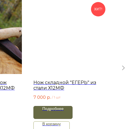
ХИТ!
нож
Нож складной "ЕГЕРЬ" из
Нож
 Х12МФ
стали Х12МФ
пад
7 000
р.
7 8
/
1 шт
Подробнее
В корзину