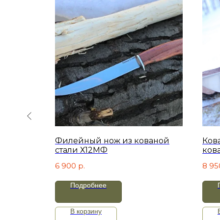
 Х12МФ-
Филейный нож из кованой
Ков
стали Х12МФ
ков
6 900
р.
8 95
Подробнее
В корзину