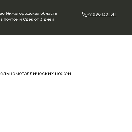
ово Нижегородская область
+7 996 130 131 1
а почтой и Сдэк от 3 дней
ельнометаллических ножей