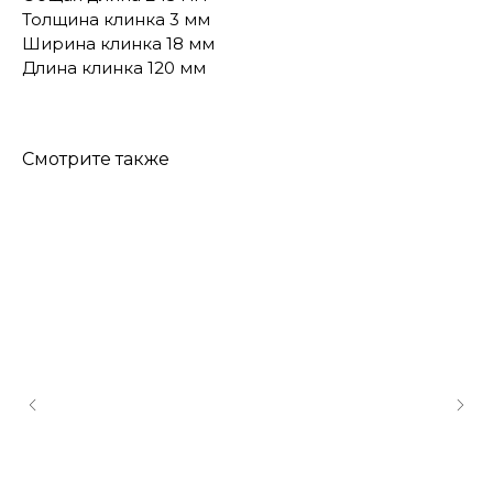
Толщина клинка 3 мм
Ширина клинка 18 мм
Длина клинка 120 мм
Смотрите также
КОНТАКТЫ
Консультации по телефону и онлайн.
Будем рады продемонстрировать вам
нашу продукцию. Позвоните нам или
оставьте запрос на звонок менеджера
для консультации
Адрес:
"НОЖИ ПАВЛОВО", 606104,
ул. Восточная, 3Б (самовывоз), г. Павлово,